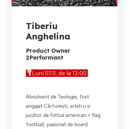
Tiberiu
Anghelina
Product Owner
2Performant
🎙️
Luni 07.11, de la 13:00
Absolvent de Teologie, fost
angajat Cărturești, arbitru și
jucător de fotbal american + flag
football, pasionat de board