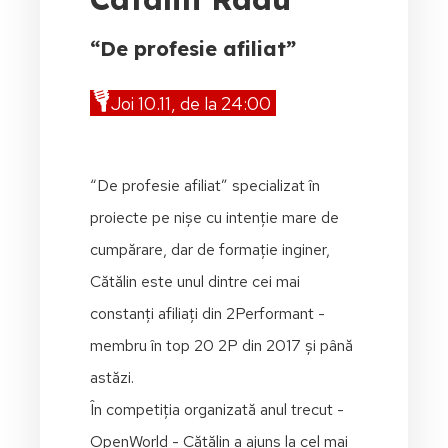
“De profesie afiliat”
🎙️
Joi 10.11, de la 24:00
“De profesie afiliat” specializat în
proiecte pe nișe cu intenție mare de
cumpărare, dar de formație inginer,
Cătălin este unul dintre cei mai
constanți afiliați din 2Performant -
membru în top 20 2P din 2017 și până
astăzi.
În competiția organizată anul trecut -
OpenWorld - Cătălin a ajuns la cel mai