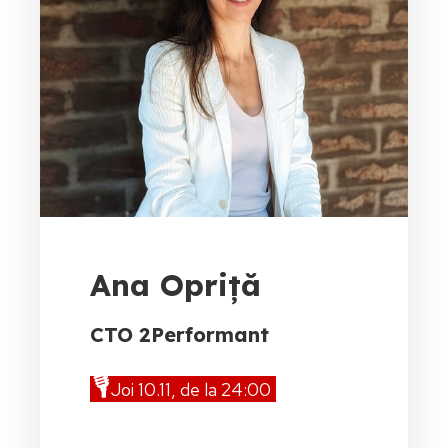
Ana Opriță
CTO 2Performant
🎙️
Joi 10.11, de la 24:00