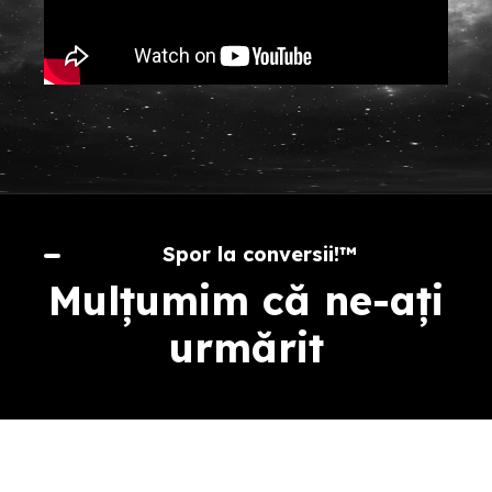
Spor la conversii!™️
Mulțumim că ne-ați
urmărit